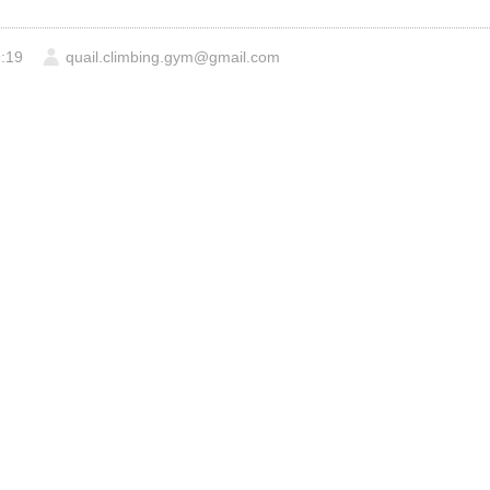
:19
quail.climbing.gym@gmail.com