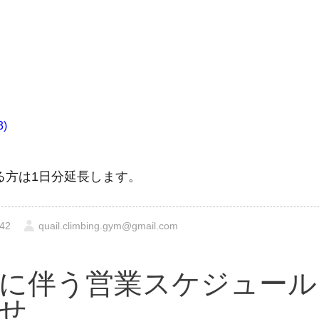
)
る方は1日分延長します。
42
quail.climbing.gym@gmail.com
に伴う営業スケジュール
せ