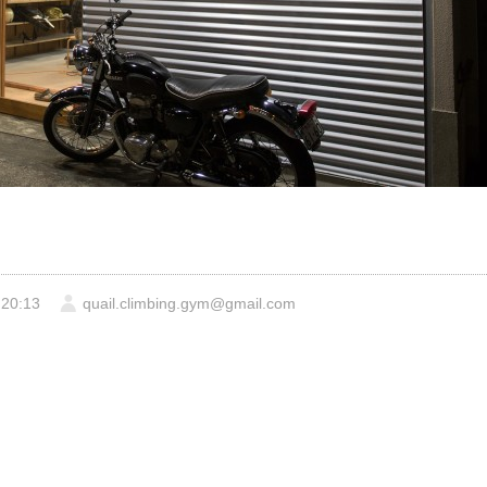
20:13
quail.climbing.gym@gmail.com