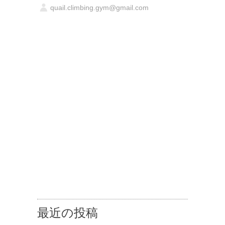
quail.climbing.gym@gmail.com
最近の投稿