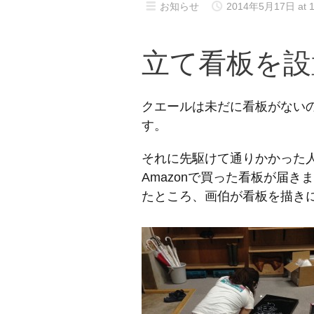
お知らせ
2014年5月17日 at 1
立て看板を設
クエールは未だに看板がない
す。
それに先駆けて通りかかった
Amazonで買った看板が届
たところ、画伯が看板を描き