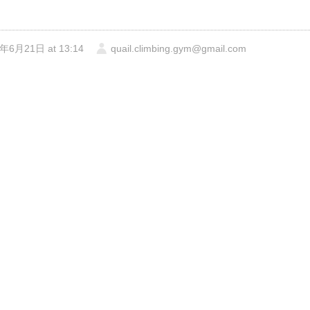
年6月21日 at 13:14
quail.climbing.gym@gmail.com